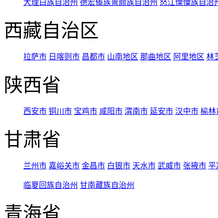
大理白族自治州
德宏傣族景颇族自治州
怒江傈僳族自治
西藏自治区
拉萨市
日喀则市
昌都市
山南地区
那曲地区
阿里地区
林
陕西省
西安市
铜川市
宝鸡市
咸阳市
渭南市
延安市
汉中市
榆林
甘肃省
兰州市
嘉峪关市
金昌市
白银市
天水市
武威市
张掖市
平
临夏回族自治州
甘南藏族自治州
青海省