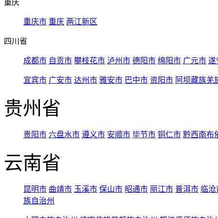
重庆
重庆市
重庆
两江新区
四川省
成都市
自贡市
攀枝花市
泸州市
德阳市
绵阳市
广元市
遂
宜宾市
广安市
达州市
雅安市
巴中市
资阳市
阿坝藏族羌
贵州省
贵阳市
六盘水市
遵义市
安顺市
毕节市
铜仁市
黔西南布
云南省
昆明市
曲靖市
玉溪市
保山市
昭通市
丽江市
普洱市
临沧
族自治州