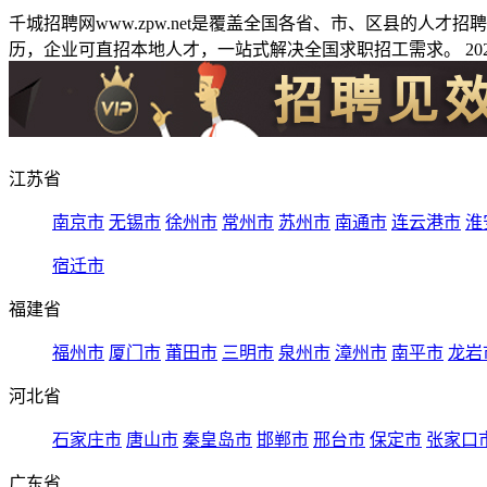
千城招聘网www.zpw.net是覆盖全国各省、市、区县的人
历，企业可直招本地人才，一站式解决全国求职招工需求。 2026
江苏省
南京市
无锡市
徐州市
常州市
苏州市
南通市
连云港市
淮
宿迁市
福建省
福州市
厦门市
莆田市
三明市
泉州市
漳州市
南平市
龙岩
河北省
石家庄市
唐山市
秦皇岛市
邯郸市
邢台市
保定市
张家口
广东省