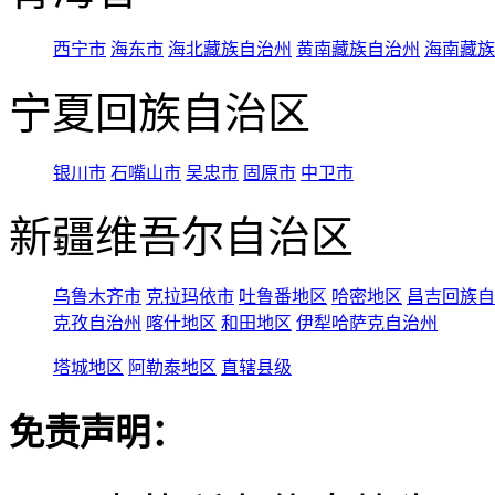
西宁市
海东市
海北藏族自治州
黄南藏族自治州
海南藏族
宁夏回族自治区
银川市
石嘴山市
吴忠市
固原市
中卫市
新疆维吾尔自治区
乌鲁木齐市
克拉玛依市
吐鲁番地区
哈密地区
昌吉回族自
克孜自治州
喀什地区
和田地区
伊犁哈萨克自治州
塔城地区
阿勒泰地区
直辖县级
免责声明：