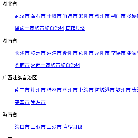
湖北省
武汉市
黄石市
十堰市
宜昌市
襄阳市
鄂州市
荆门市
孝感
恩施土家族苗族自治州
直辖县级
湖南省
长沙市
株洲市
湘潭市
衡阳市
邵阳市
岳阳市
常德市
张家
娄底市
湘西土家族苗族自治州
广西壮族自治区
南宁市
柳州市
桂林市
梧州市
北海市
防城港市
钦州市
贵
来宾市
崇左市
海南省
海口市
三亚市
三沙市
直辖县级