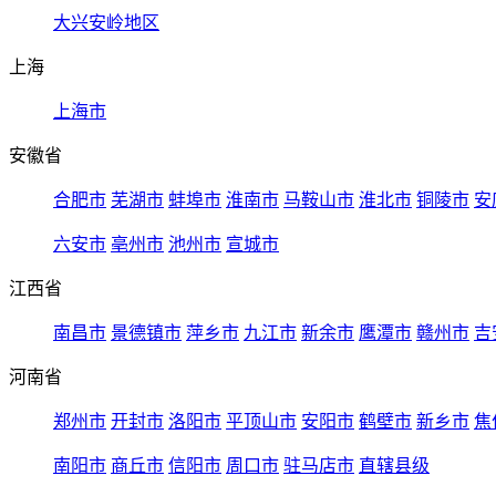
大兴安岭地区
上海
上海市
安徽省
合肥市
芜湖市
蚌埠市
淮南市
马鞍山市
淮北市
铜陵市
安
六安市
亳州市
池州市
宣城市
江西省
南昌市
景德镇市
萍乡市
九江市
新余市
鹰潭市
赣州市
吉
河南省
郑州市
开封市
洛阳市
平顶山市
安阳市
鹤壁市
新乡市
焦
南阳市
商丘市
信阳市
周口市
驻马店市
直辖县级