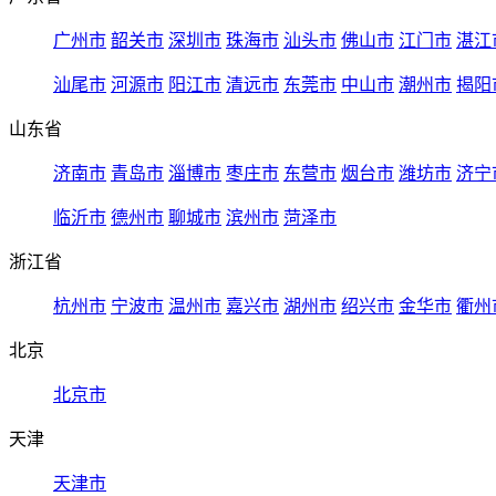
广州市
韶关市
深圳市
珠海市
汕头市
佛山市
江门市
湛江
汕尾市
河源市
阳江市
清远市
东莞市
中山市
潮州市
揭阳
山东省
济南市
青岛市
淄博市
枣庄市
东营市
烟台市
潍坊市
济宁
临沂市
德州市
聊城市
滨州市
菏泽市
浙江省
杭州市
宁波市
温州市
嘉兴市
湖州市
绍兴市
金华市
衢州
北京
北京市
天津
天津市