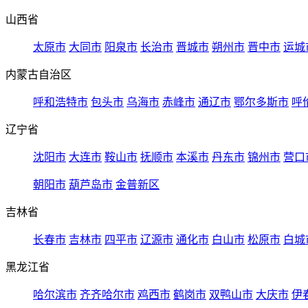
山西省
太原市
大同市
阳泉市
长治市
晋城市
朔州市
晋中市
运城
内蒙古自治区
呼和浩特市
包头市
乌海市
赤峰市
通辽市
鄂尔多斯市
呼
辽宁省
沈阳市
大连市
鞍山市
抚顺市
本溪市
丹东市
锦州市
营口
朝阳市
葫芦岛市
金普新区
吉林省
长春市
吉林市
四平市
辽源市
通化市
白山市
松原市
白城
黑龙江省
哈尔滨市
齐齐哈尔市
鸡西市
鹤岗市
双鸭山市
大庆市
伊