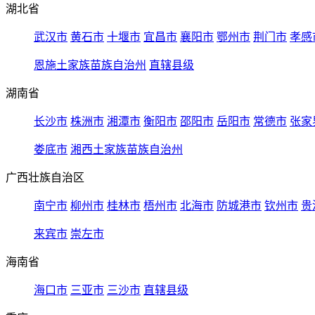
湖北省
武汉市
黄石市
十堰市
宜昌市
襄阳市
鄂州市
荆门市
孝感
恩施土家族苗族自治州
直辖县级
湖南省
长沙市
株洲市
湘潭市
衡阳市
邵阳市
岳阳市
常德市
张家
娄底市
湘西土家族苗族自治州
广西壮族自治区
南宁市
柳州市
桂林市
梧州市
北海市
防城港市
钦州市
贵
来宾市
崇左市
海南省
海口市
三亚市
三沙市
直辖县级