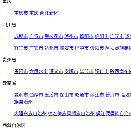
重庆
重庆市
重庆
两江新区
四川省
成都市
自贡市
攀枝花市
泸州市
德阳市
绵阳市
广元市
遂
宜宾市
广安市
达州市
雅安市
巴中市
资阳市
阿坝藏族羌
贵州省
贵阳市
六盘水市
遵义市
安顺市
毕节市
铜仁市
黔西南布
云南省
昆明市
曲靖市
玉溪市
保山市
昭通市
丽江市
普洱市
临沧
族自治州
大理白族自治州
德宏傣族景颇族自治州
怒江傈僳族自治
西藏自治区