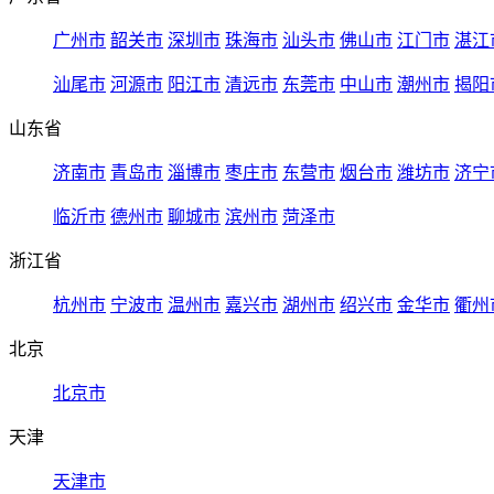
广州市
韶关市
深圳市
珠海市
汕头市
佛山市
江门市
湛江
汕尾市
河源市
阳江市
清远市
东莞市
中山市
潮州市
揭阳
山东省
济南市
青岛市
淄博市
枣庄市
东营市
烟台市
潍坊市
济宁
临沂市
德州市
聊城市
滨州市
菏泽市
浙江省
杭州市
宁波市
温州市
嘉兴市
湖州市
绍兴市
金华市
衢州
北京
北京市
天津
天津市