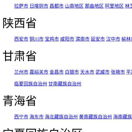
拉萨市
日喀则市
昌都市
山南地区
那曲地区
阿里地区
林
陕西省
西安市
铜川市
宝鸡市
咸阳市
渭南市
延安市
汉中市
榆林
甘肃省
兰州市
嘉峪关市
金昌市
白银市
天水市
武威市
张掖市
平
临夏回族自治州
甘南藏族自治州
青海省
西宁市
海东市
海北藏族自治州
黄南藏族自治州
海南藏族