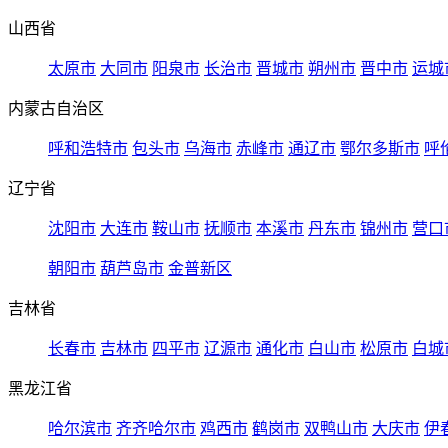
山西省
太原市
大同市
阳泉市
长治市
晋城市
朔州市
晋中市
运城
内蒙古自治区
呼和浩特市
包头市
乌海市
赤峰市
通辽市
鄂尔多斯市
呼
辽宁省
沈阳市
大连市
鞍山市
抚顺市
本溪市
丹东市
锦州市
营口
朝阳市
葫芦岛市
金普新区
吉林省
长春市
吉林市
四平市
辽源市
通化市
白山市
松原市
白城
黑龙江省
哈尔滨市
齐齐哈尔市
鸡西市
鹤岗市
双鸭山市
大庆市
伊