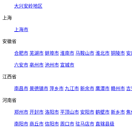
大兴安岭地区
上海
上海市
安徽省
合肥市
芜湖市
蚌埠市
淮南市
马鞍山市
淮北市
铜陵市
安
六安市
亳州市
池州市
宣城市
江西省
南昌市
景德镇市
萍乡市
九江市
新余市
鹰潭市
赣州市
吉
河南省
郑州市
开封市
洛阳市
平顶山市
安阳市
鹤壁市
新乡市
焦
南阳市
商丘市
信阳市
周口市
驻马店市
直辖县级