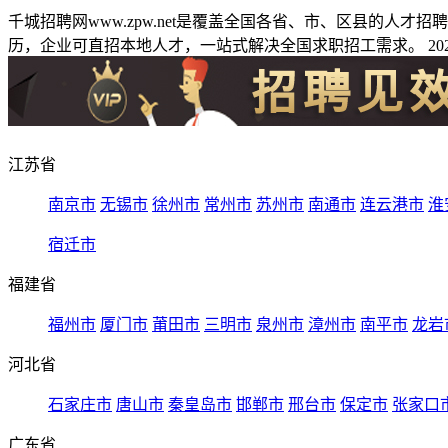
千城招聘网www.zpw.net是覆盖全国各省、市、区县的人
历，企业可直招本地人才，一站式解决全国求职招工需求。 2026
江苏省
南京市
无锡市
徐州市
常州市
苏州市
南通市
连云港市
淮
宿迁市
福建省
福州市
厦门市
莆田市
三明市
泉州市
漳州市
南平市
龙岩
河北省
石家庄市
唐山市
秦皇岛市
邯郸市
邢台市
保定市
张家口
广东省